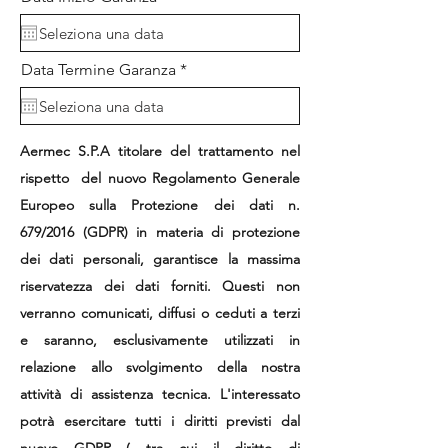
e
q
u
i
r
Data Termine Garanza
*
r
e
e
q
d
u
i
r
Aermec S.P.A titolare del trattamento nel
e
rispetto
del nuovo Regolamento Generale
d
Europeo sulla Protezione dei dati n.
679/2016 (GDPR) in materia di protezione
dei dati personali, garantisce la massima
riservatezza dei dati
forniti. Questi non
verranno comunicati, diffusi o ceduti a terzi
e saranno, esclusivamente utilizzati in
relazione allo svolgimento della nostra
attività di assistenza tecnica. L'interessato
potrà esercitare tutti i diritti previsti dal