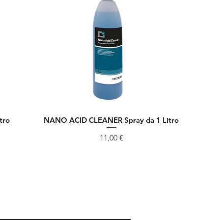
tro
NANO ACID CLEANER Spray da 1 Litro
Vista rapida
Prezzo
11,00 €