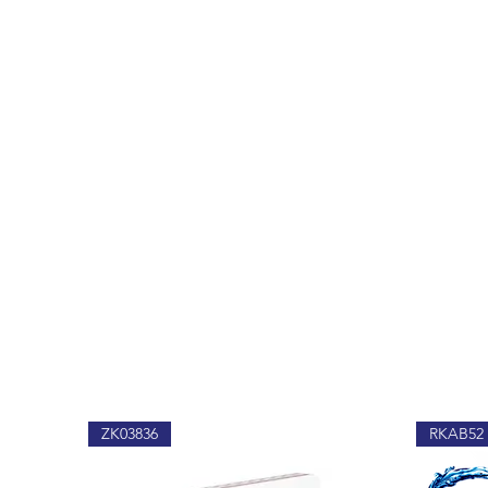
ZK03836
RKAB52