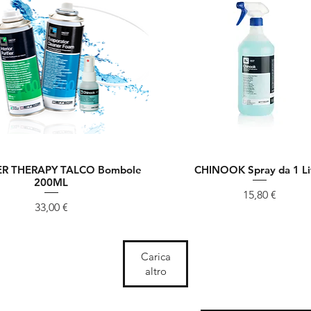
R THERAPY TALCO Bombole
CHINOOK Spray da 1 Li
Vista rapida
Vista rapida
200ML
Prezzo
15,80 €
Prezzo
33,00 €
Carica
altro