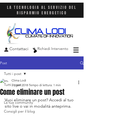
LA TECNOLOGIA AL SERVIZIO DEL
RISPARMIO ENERGETICO
Contattaci
Richiedi Intervento
Post
Tutti i post
Clima Lodi
Tutti i post
31 gen 2018
Tempo di lettura: 1 min
Come eliminare un post
Inizia
Vuoi eliminare un post? Accedi al tuo 
La tua community
sito live o vai in modalità anteprima.
Consigli per il blog