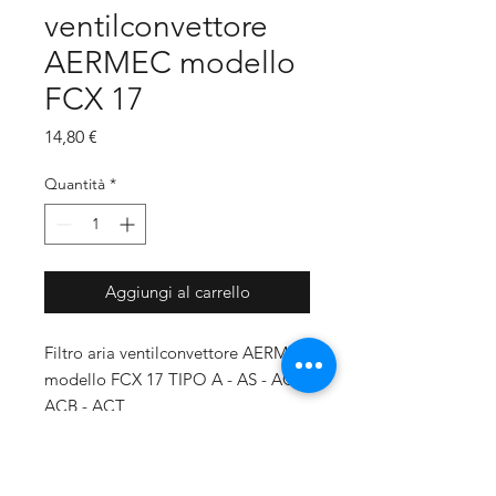
ventilconvettore
AERMEC modello
FCX 17
Prezzo
14,80 €
Quantità
*
Aggiungi al carrello
Filtro aria ventilconvettore AERMEC
modello FCX 17 TIPO A - AS - AC -
ACB - ACT
Misure