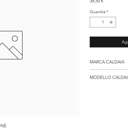
Prezzo
34,50 €
Quantità
*
Agg
MARCA CALDAIA
Unical
MODELLO CALDAI
IONE