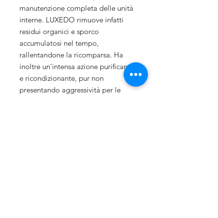
manutenzione completa delle unità
interne. LUXEDO rimuove infatti
residui organici e sporco
accumulatosi nel tempo,
rallentandone la ricomparsa. Ha
inoltre un’intensa azione purificante
e ricondizionante, pur non
presentando aggressività per le
superfici e l’operatore.Il prodotto
non necessita di risciacquo ed è
idoneo per il piano HACCP.
Vantaggi: Specificamente studiato
per la pulizia dei climatizzatori. Ha
un’intensa azione purificante e
ricondizionante. Idoneo per il piano
HACCP.