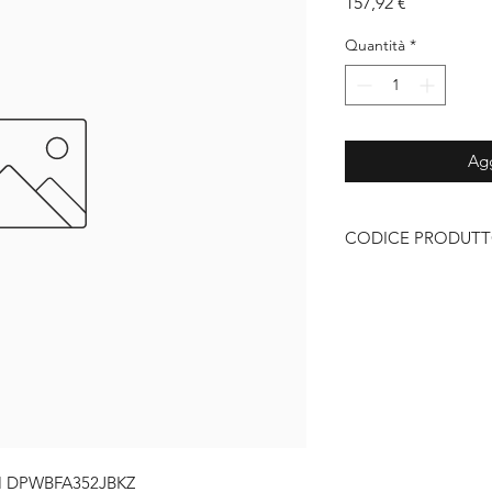
Prezzo
157,92 €
Quantità
*
Agg
CODICE PRODUT
DPWBFA352JBK
 DPWBFA352JBKZ