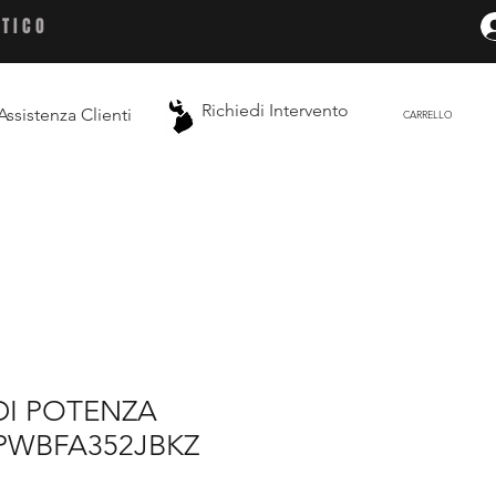
ETICO
Richiedi Intervento
Assistenza Clienti
CARRELLO
I POTENZA
DPWBFA352JBKZ