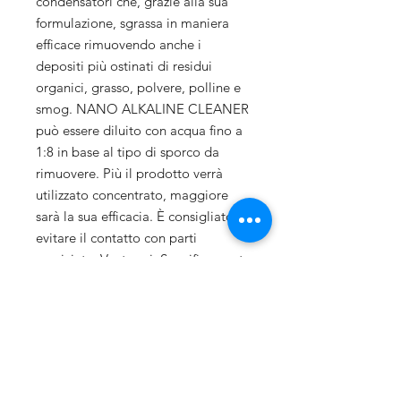
condensatori che, grazie alla sua
formulazione, sgrassa in maniera
efficace rimuovendo anche i
depositi più ostinati di residui
organici, grasso, polvere, polline e
smog. NANO ALKALINE CLEANER
può essere diluito con acqua fino a
1:8 in base al tipo di sporco da
rimuovere. Più il prodotto verrà
utilizzato concentrato, maggiore
sarà la sua efficacia. È consigliato
evitare il contatto con parti
verniciate. Vantaggi: Specificamente
studiato per la pulizia dei
condensatori. Ideale per ripristinare
l’efficienza dello scambio termico
del condensatore. Rimuove residui
organici ostinati: grasso, polvere,
polline e smog. Può essere