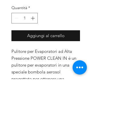
Quantità
*
Aggiungi al carrello
Pulitore per Evaporatori ad Alta
Pressione POWER CLEAN IN è un
pulitore per evaporatori in una
speciale bombola aerosol
progettata per ottenere una
costante ed elevata pressione di
erogazione rimuove facilmente lo
sporco più intenso che si accumula
tra le lamelle delle batterie alettate.
Vantaggi: Specificatamente indicato
per una corretta e frequente pulizia
degli evaporatori. Non necessita di