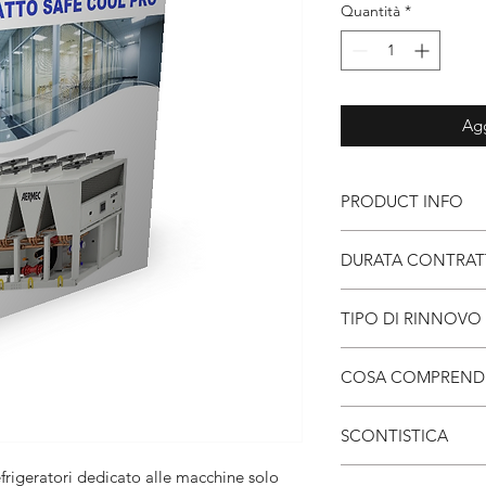
Quantità
*
Agg
PRODUCT INFO
Contratto di manuten
DURATA CONTRA
alle macchine solo f
installate presso azie
1 anno
>
40 kw
TIPO DI RINNOVO
*per inversione estat
aggiungere codice 
Ri
nnovo automatico 
COSA COMPREND
-
1 manutenzione e ac
SCONTISTICA
estate
frigeratori dedicato alle macchine solo
-
10% su diritti fi