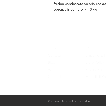
freddo condensate ad aria e/o acq
potenza frigorifero >
40 kw
Shop
FAQ
Contatti
Shipping & R
Blog
Store Policy
Azienda
Privacy Polic
Contatti
Metodi di P
@2018by Clima Lodi - Sali Cristian