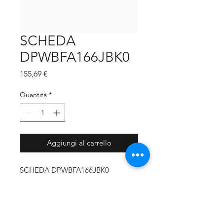
SCHEDA
DPWBFA166JBK0
Prezzo
155,69 €
Quantità
*
Aggiungi al carrello
SCHEDA DPWBFA166JBK0
CODICE PRODUTTORE
DPWBFA166JBK0