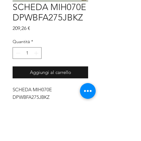
SCHEDA MIH070E
DPWBFA275JBKZ
Prezzo
209,26 €
Quantità
*
Aggiungi al carrello
SCHEDA MIH070E
DPWBFA275JBKZ
CODICE PRODUTTORE
DPWBFA275JBKZ