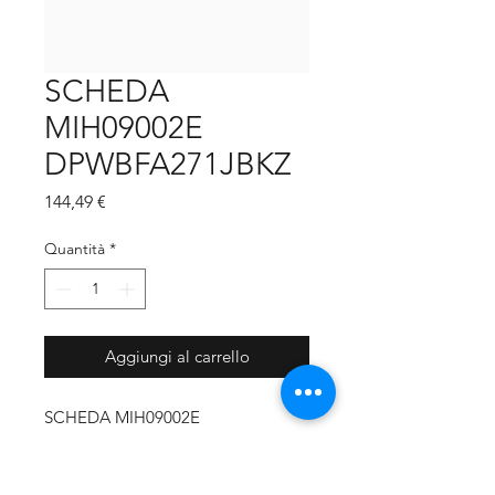
SCHEDA
MIH09002E
DPWBFA271JBKZ
Prezzo
144,49 €
Quantità
*
Aggiungi al carrello
SCHEDA MIH09002E
DPWBFA271JBKZ