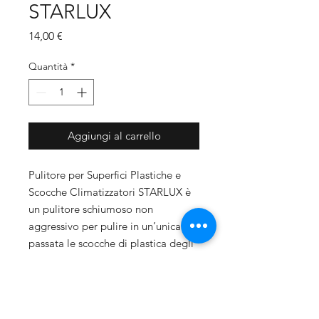
STARLUX
Prezzo
14,00 €
Quantità
*
Aggiungi al carrello
Pulitore per Superfici Plastiche e
Scocche Climatizzatori STARLUX è
un pulitore schiumoso non
aggressivo per pulire in un’unica
passata le scocche di plastica degli
spit a muro e a cassetta o le
scocche di metallo degli
evaporatori. Rimuove polvere,
sporco ambientale, macchie da