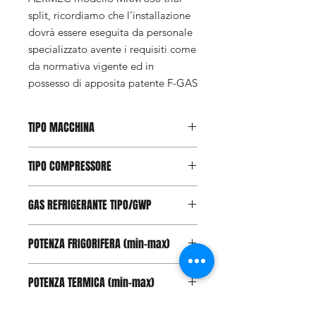
split, ricordiamo che l'installazione
dovrà essere eseguita da personale
specializzato avente i requisiti come
da normativa vigente ed in
possesso di apposita patente F-GAS
TIPO MACCHINA
Pompa di Calore
TIPO COMPRESSORE
Inverter
GAS REFRIGERANTE TIPO/GWP
R410A / 2088KgCO2eq
POTENZA FRIGORIFERA (min-max)
2.20 - 7.33 Kw
POTENZA TERMICA (min-max)
3.61 - 8.50 Kw