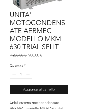
UNITA'
MOTOCONDENS
ATE AERMEC
MODELLO MKM
630 TRIAL SPLIT
Prezzo
Prezzo
 1285,00 € 
900,00 €
regolare
scontato
Quantità
*
Aggiungi al carrello
Unità esterna motocondensate
AERMEC modello MKM 630 trial