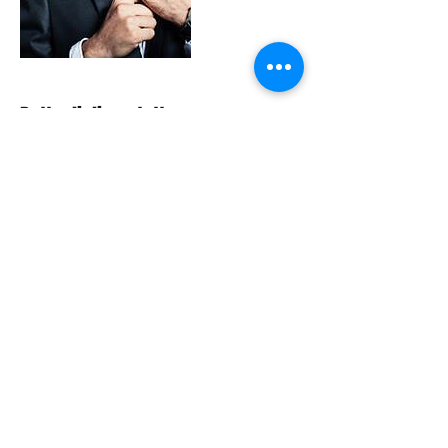
Dettagli di contatto
Via Felice Cavallotti, 29, Lodi, LO, Italia
+ +39 0371 549303 | 4
info@climalodi.com
ISCRIVITI